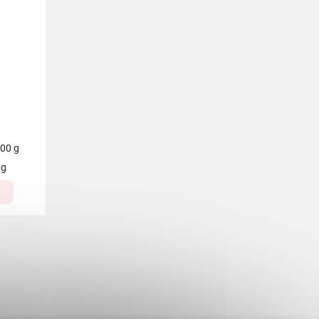
100 g
 g