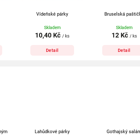
Vídeňské párky
Bruselská paštič
Skladem
Skladem
10,40 Kč
12 Kč
/ ks
/ ks
Detail
Detail
eným
Lahůdkové párky
Gothajský salá