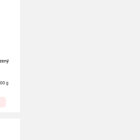
zený
100 g