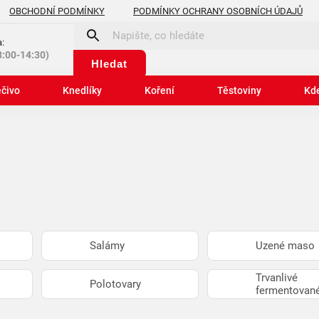
OBCHODNÍ PODMÍNKY
PODMÍNKY OCHRANY OSOBNÍCH ÚDAJŮ
:
8:00-14:30)
Hledat
čivo
Knedlíky
Koření
Těstoviny
Kd
Salámy
Uzené maso
Trvanlivé
Polotovary
fermentovan
výrobky