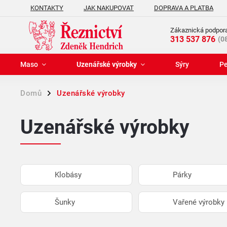
KONTAKTY
JAK NAKUPOVAT
DOPRAVA A PLATBA
REKLAMAČNÍ ŘÁD
Zákaznická podpora
313 537 876
(0
Maso
Uzenářské výrobky
Sýry
Pe
Domů
Uzenářské výrobky
/
Uzenářské výrobky
Klobásy
Párky
Šunky
Vařené výrobky