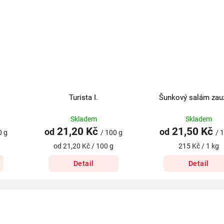
Turista I.
Šunkový salám zau
Skladem
Skladem
21,20 Kč
21,50 Kč
od
od
0 g
/ 100 g
/ 
od 21,20 Kč / 100 g
215 Kč / 1 kg
Detail
Detail