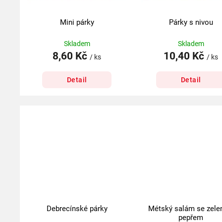
Mini párky
Párky s nivou
Skladem
Skladem
8,60 Kč
10,40 Kč
/ ks
/ ks
Detail
Detail
Debrecínské párky
Métský salám se zel
pepřem