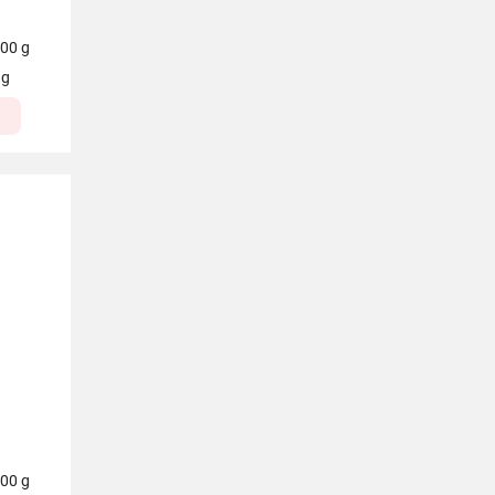
100 g
 g
100 g