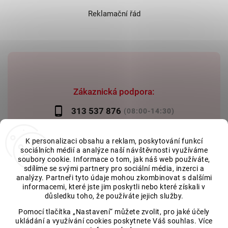
Reklamační řád
Zákaznická podpora:
313 537 876
(08:00-14:30)
info@reznictvihendrich.cz
K personalizaci obsahu a reklam, poskytování funkcí
sociálních médií a analýze naší návštěvnosti využíváme
soubory cookie. Informace o tom, jak náš web používáte,
sdílíme se svými partnery pro sociální média, inzerci a
analýzy. Partneři tyto údaje mohou zkombinovat s dalšími
Spravuje
informacemi, které jste jim poskytli nebo které získali v
důsledku toho, že používáte jejich služby.
Pohání Shoptet
Pomocí tlačítka „Nastavení“ můžete zvolit, pro jaké účely
Copyright 2026
Řeznictví a uzenářství Hendrich
. Všechna práva
ukládání a využívání cookies poskytnete Váš souhlas. Více
vyhrazena.