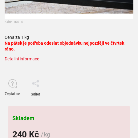
Kód:
16010
Cena za 1 kg
Na pátek je potřeba odeslat objednávku nejpozději ve čtvrtek
ráno.
Detailní informace
Zeptat se
Sdílet
Skladem
240 Kč
/ kg