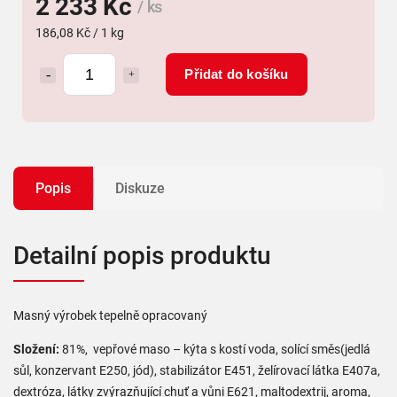
2 233 Kč
/ ks
186,08 Kč / 1 kg
Přidat do košíku
Popis
Diskuze
Detailní popis produktu
Masný výrobek tepelně opracovaný
Složení:
81%, vepřové maso – kýta s kostí voda, solící směs(jedlá
sůl, konzervant E250, jód), stabilizátor E451, želírovací látka E407a,
dextróza, látky zvýrazňující chuť a vůni E621, maltodextrij, aroma,