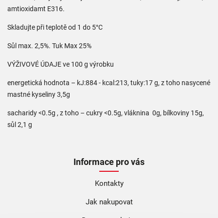
amtioxidamt E316.
Skladujte při teplotě od 1 do 5°C
Sůl max. 2,5%. Tuk Max 25%
VÝŽIVOVÉ ÚDAJE ve 100 g výrobku
energetická hodnota – kJ:884 - kcal:213, tuky:17 g, z toho nasycené
mastné kyseliny 3,5g
sacharidy <0.5g , z toho – cukry <0.5g, vláknina 0g, bílkoviny 15g,
sůl 2,1 g
Informace pro vás
Kontakty
Jak nakupovat